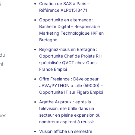
g
Création de SAS à Paris –
Référence ALP01513471
Opportunité en alternance :
Bachelor Digital – Responsable
Marketing Technologique H/F en
Bretagne
e
Rejoignez-nous en Bretagne :
 du
Opportunité Chef de Projets RH
spécialisée QVCT chez Ouest-
nt
France Emploi
Offre Freelance : Développeur
JAVA/PYTHON à Lille (59000) –
Opportunité IT sur Figaro Emploi
Agathe Auproux : après la
télévision, elle brille dans un
ues
secteur en pleine expansion où
nombreux aspirent à réussir
Vusion affiche un semestre
s