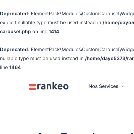
Deprecated
: ElementPack\Modules\CustomCarousel\Widgets\
explicit nullable type must be used instead in
/home/dayo5
carousel.php
on line
1414
Deprecated
: ElementPack\Modules\CustomCarousel\Widgets\C
nullable type must be used instead in
/home/dayo5373/ran
line
1464
Nos Services
Blog