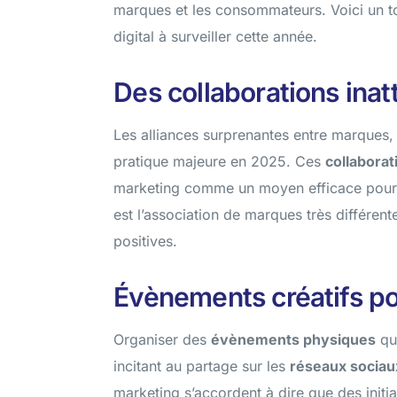
marques et les consommateurs. Voici un t
digital à surveiller cette année.
Des collaborations ina
Les alliances surprenantes entre marques
pratique majeure en 2025. Ces
collaborat
Réseaux sociaux
marketing comme un moyen efficace pour 
Développez votre présence: stratégies percutantes pour
est l’association de marques très différent
vos réseaux sociaux
positives.
Évènements créatifs po
Organiser des
évènements physiques
qui
incitant au partage sur les
réseaux sociau
marketing s’accordent à dire que des ini