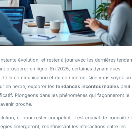
nstante évolution, et rester à jour avec les dernières tenda
tant prospérer en ligne. En 2025, certaines dynamiques
Gestion des avis clients
e de la communication et du commerce. Que vous soyez un
Maîtrisez votre e-réputation et transformez vos avis en
ur en herbe, explorer les
tendances incontournables
peut
atouts commerciaux décisifs
ificatif. Plongeons dans les phénomènes qui façonneront le
avenir proche.
ution, et pour rester compétitif, il est crucial de connaître 
égies émergeront, redéfinissant les interactions entre les
Articles optimisés