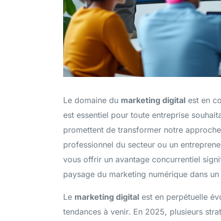
Le domaine du
marketing digital
est en co
est essentiel pour toute entreprise souhai
Ads (Référencement Payant)
promettent de transformer notre approch
Convertissez plus avec des publicités digitales optimisées
pour votre PME
professionnel du secteur ou un entreprene
vous offrir un avantage concurrentiel sign
paysage du marketing numérique dans un 
Le
marketing digital
est en perpétuelle évol
tendances à venir. En 2025, plusieurs strat