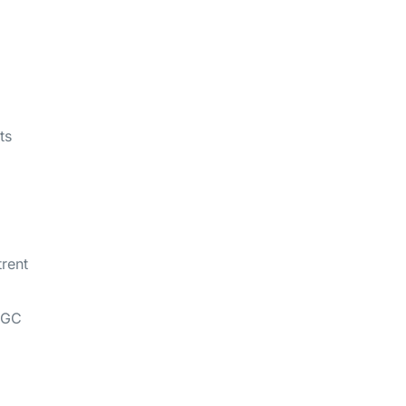
ts
rent
 EGC