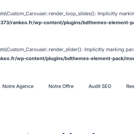
Custom_Carousel::render_loop_slides(): Implicitly marking
373/rankeo.fr/wp-content/plugins/bdthemes-element-p
ustom_Carousel::render_slider(): Implicitly marking parame
keo.fr/wp-content/plugins/bdthemes-element-pack/mod
Notre Agence
Notre Offre
Audit SEO
Re
Prendre un RDV