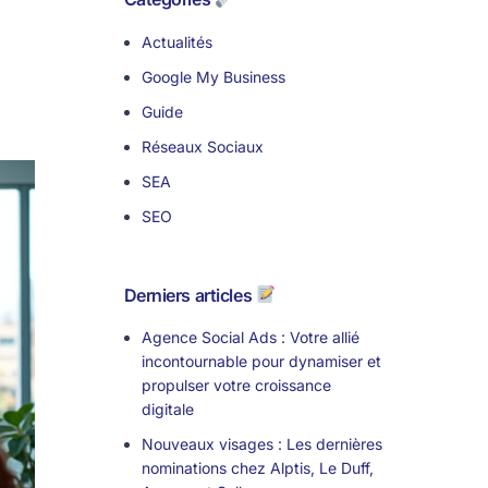
iser un audit gratuit
iser un audit gratuit
Actualités
vrez gratuitement le potentiel
vrez gratuitement le potentiel
Google My Business
oité de votre visibilité en ligne
oité de votre visibilité en ligne
Guide
Réseaux Sociaux
SEA
SEO
Derniers articles
Agence Social Ads : Votre allié
incontournable pour dynamiser et
propulser votre croissance
digitale
Nouveaux visages : Les dernières
nominations chez Alptis, Le Duff,