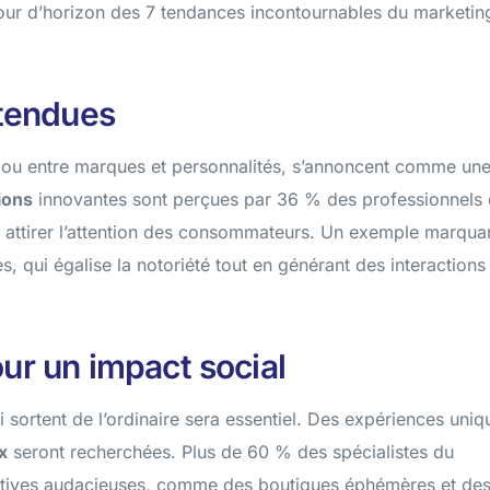
Contenu percutant: renforcez votre visibilité et engagez
our d’horizon des 7 tendances incontournables du marketin
votre audience cible
ttendues
, ou entre marques et personnalités, s’annoncent comme un
ions
innovantes sont perçues par 36 % des professionnels
attirer l’attention des consommateurs. Un exemple marqua
es, qui égalise la notoriété tout en générant des interactions
ur un impact social
 sortent de l’ordinaire sera essentiel. Des expériences uniq
x
seront recherchées. Plus de 60 % des spécialistes du
tiatives audacieuses, comme des boutiques éphémères et de